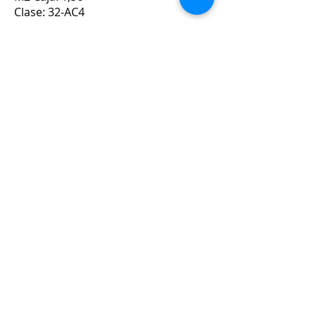
Clase: 32-AC4
Comprar
ROBLE CARIBEÑO GRIS EN PLANCHAS
UFW1536