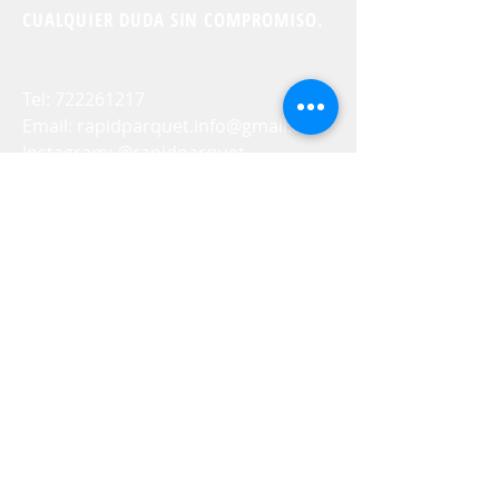
CUALQUIER DUDA SIN COMPROMISO.
Tel:
722261217
Email:
rapidparquet.info@gmail.com
Instagram: @rapidparquet
C/Papiro 47
29014 Málaga
Málaga, España
(Solo envíos
nacionales)
CONTACTO ALTERNATIVO: